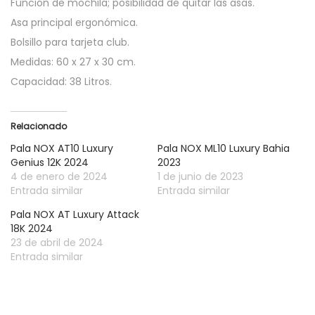
Función de mochila; posibilidad de quitar las asas.
4
9
Asa principal ergonómica.
.
€
Bolsillo para tarjeta club.
9
.
Medidas: 60 x 27 x 30 cm.
9
Capacidad: 38 Litros.
€
.
Relacionado
Pala NOX AT10 Luxury
Pala NOX ML10 Luxury Bahia
Genius 12K 2024
2023
4 de enero de 2024
1 de junio de 2023
Entrada similar
Entrada similar
Pala NOX AT Luxury Attack
18K 2024
23 de abril de 2024
Entrada similar