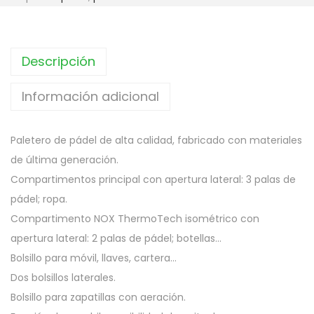
c
c
i
i
o
o
Descripción
o
a
r
c
Información adicional
i
t
g
u
Paletero de pádel de alta calidad, fabricado con materiales
i
a
de última generación.
n
l
Compartimentos principal con apertura lateral: 3 palas de
a
e
pádel; ropa.
l
s
Compartimento NOX ThermoTech isométrico con
e
:
apertura lateral: 2 palas de pádel; botellas…
r
2
Bolsillo para móvil, llaves, cartera…
a
4
Dos bolsillos laterales.
:
.
Bolsillo para zapatillas con aeración.
6
9