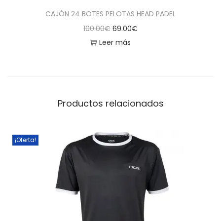
CAJÓN 24 BOTES PELOTAS HEAD PADEL
E
E
100.00
€
69.00
€
l
l
Leer más
p
p
r
r
e
e
c
c
Productos relacionados
i
i
o
o
o
a
¡Oferta!
r
c
i
t
g
u
i
a
n
l