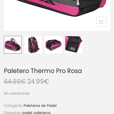
a
i
c
d
i
o
ó
n
Paletero Thermo Pro Rosa
E
E
64.99
€
24.99
€
l
l
Sin existencias
p
p
r
r
Categoría:
Paleteros de Pádel
e
e
Etiquetas:
padel
,
paleteros