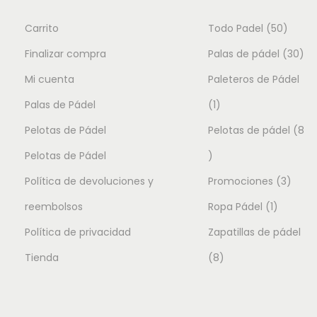
r
c
e
.
i
t
5
Carrito
Todo Padel
50
s
g
u
v
0
3
Finalizar compra
Palas de pádel
30
i
a
a
p
0
Mi cuenta
Paleteros de Pádel
n
l
r
a
e
1
r
p
Palas de Pádel
1
i
l
s
p
o
r
Pelotas de Pádel
a
Pelotas de pádel
8
e
:
n
8
r
d
o
Pelotas de Pádel
r
1
t
p
o
u
3
d
Política de devoluciones y
Promociones
3
a
7
e
:
9
r
d
1
c
p
u
reembolsos
Ropa Pádel
1
s
3
.
.
o
u
p
t
r
c
Política de privacidad
Zapatillas de pádel
1
0
L
d
c
8
r
o
o
t
Tienda
8
9
0
a
.
€
u
t
p
o
s
d
o
s
0
.
c
o
r
d
u
s
o