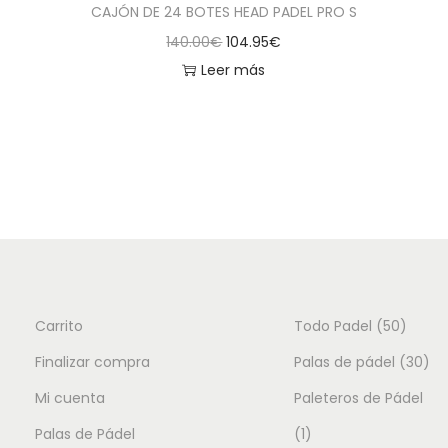
CAJÓN DE 24 BOTES HEAD PADEL PRO S
e
e
:
E
E
140.00
€
104.95
€
n
r
8
l
l
Leer más
e
a
9
p
p
m
:
.
r
r
ú
1
0
e
e
l
3
0
c
c
t
0
€
i
i
i
.
.
o
o
p
0
o
a
l
0
r
c
e
€
i
t
5
Carrito
Todo Padel
50
s
.
g
u
v
0
3
Finalizar compra
Palas de pádel
30
i
a
a
p
0
Mi cuenta
Paleteros de Pádel
n
l
r
a
e
1
r
p
Palas de Pádel
1
i