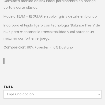
r
r
Camiseta técnica de Nox Pádel para hombre
en manga
e
e
corta y corte clásico.
c
c
Modelo TEAM – REGULAR en color gris y detalle en blanco.
i
i
Incorpora el tejido ligero con tecnología “Balance Fresh” de
o
o
NOX para mantener la transpirabilidad y así obtener un
o
a
máximo confort en el juego.
r
c
i
t
Composición:
90% Poliéster – 10% Elastano
g
u
i
a
n
l
a
e
l
s
e
:
TALLA
r
1
a
4