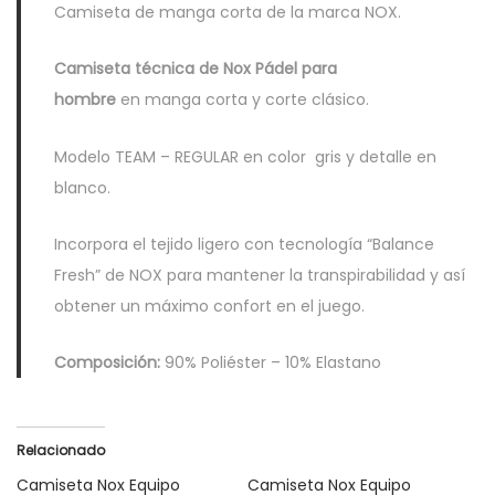
Camiseta de manga corta de la marca NOX.
O
X
Camiseta técnica de Nox Pádel para
c
hombre
en manga corta y corte clásico.
a
n
Modelo TEAM – REGULAR en color gris y detalle en
t
blanco.
i
d
Incorpora el tejido ligero con tecnología “Balance
a
Fresh” de NOX para mantener la transpirabilidad y así
d
obtener un máximo confort en el juego.
Composición:
90% Poliéster – 10% Elastano
Relacionado
Camiseta Nox Equipo
Camiseta Nox Equipo