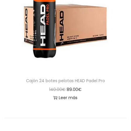
Cajón 24 botes pelotas HEAD Padel Pro
E
E
140.00
€
89.00
€
l
l
Leer más
p
p
r
r
e
e
c
c