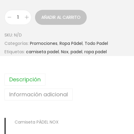
:
.
3
9
4
5
AÑADIR AL CARRITO
C
.
€
a
9
.
SKU:
N/D
m
5
Categorías:
Promociones
,
Ropa Pádel
,
Todo Padel
i
€
Etiquetas:
camiseta padel
,
Nox
,
padel
,
ropa padel
s
.
e
t
Descripción
a
P
Información adicional
Á
D
E
L
Camiseta PÁDEL NOX
N