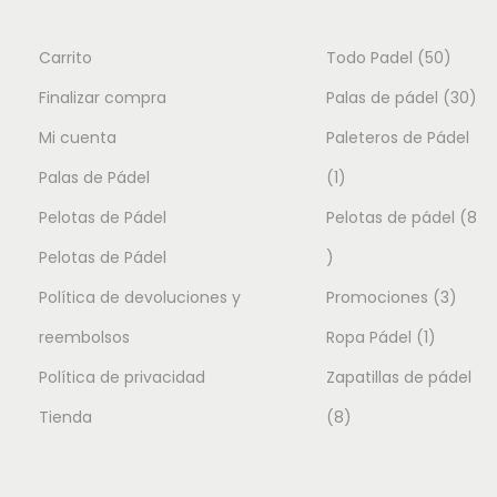
l
0
r
c
e
€
i
t
5
Carrito
Todo Padel
50
s
.
g
u
v
0
3
Finalizar compra
Palas de pádel
30
i
a
a
p
0
Mi cuenta
Paleteros de Pádel
n
l
r
a
e
1
r
p
Palas de Pádel
1
i
l
s
p
o
r
Pelotas de Pádel
a
Pelotas de pádel
8
e
:
n
8
r
d
o
Pelotas de Pádel
r
6
t
p
o
u
3
d
Política de devoluciones y
Promociones
3
a
9
e
:
.
r
d
1
c
p
u
reembolsos
Ropa Pádel
1
s
1
0
.
o
u
p
t
r
c
Política de privacidad
Zapatillas de pádel
0
0
L
d
c
8
r
o
o
t
Tienda
8
0
€
a
.
.
u
t
p
o
s
d
o
s
0
c
o
r
d
u
s