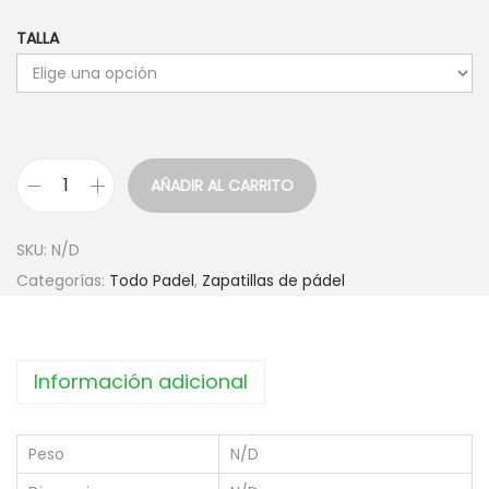
l
l
TALLA
p
p
r
r
e
e
c
c
i
i
AÑADIR AL CARRITO
o
o
Z
o
a
a
SKU:
N/D
r
c
p
Categorías:
Todo Padel
,
Zapatillas de pádel
i
t
a
g
u
t
i
a
i
Información adicional
n
l
l
a
e
l
l
s
a
Peso
N/D
e
:
s